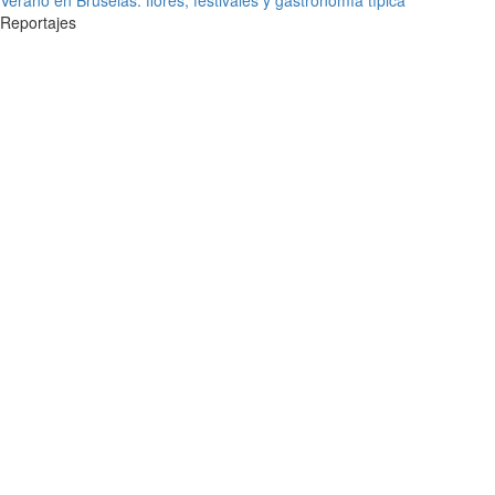
Verano en Bruselas: flores, festivales y gastronomía típica
Reportajes