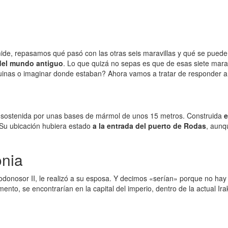
ide, repasamos qué pasó con las otras seis maravillas y qué se puede 
 del mundo antiguo
. Lo que quizá no sepas es que de esas siete marav
uinas o imaginar donde estaban? Ahora vamos a tratar de responder a
a sostenida por unas bases de mármol de unos 15 metros. Construida
 Su ubicación hubiera estado
a la entrada del puerto de Rodas
, aunq
onia
odonosor II, le realizó a su esposa. Y decimos «serían» porque no hay
nto, se encontrarían en la capital del imperio, dentro de la actual Ira