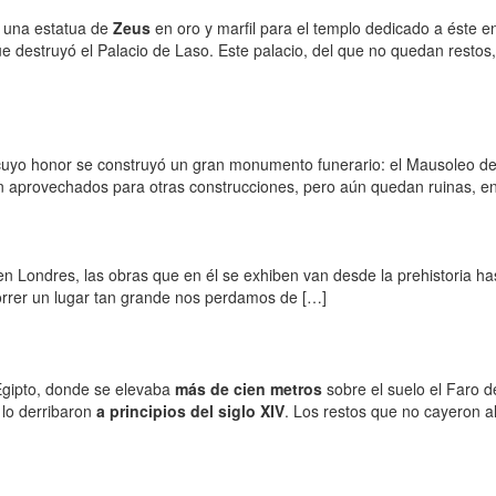
ó una estatua de
Zeus
en oro y marfil para el templo dedicado a éste 
ue destruyó el Palacio de Laso. Este palacio, del que no quedan restos,
cuyo honor se construyó un gran monumento funerario: el Mausoleo de
on aprovechados para otras construcciones, pero aún quedan ruinas, e
r en Londres, las obras que en él se exhiben van desde la prehistoria 
correr un lugar tan grande nos perdamos de […]
 Egipto, donde se elevaba
más de cien metros
sobre el suelo el Faro d
 lo derribaron
a principios del siglo XIV
. Los restos que no cayeron a