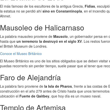
El más famoso de los escultores de la antigua Grecia,
Fidias
, esculpi
la estatua no se perdió ahí
sino en Constantinopla
, en el incendio q
Ahmet.
Mausoleo de Halicarnaso
La palabra mausoleo proviene de
Mausolo
, un gobernador persa en 
hasta que
un terremoto la destruyó en el siglo XV
. Los restos fuer
el British Museum de Londres.
Conoce el Museo Británico
El Museo Británico es uno de los sitios obligados que se deben visita
puedas recorrerlo sin perder tiempo, suele pasar que al tener que re
Faro de Alejandría
La palabra faro proviene de
la Isla de Pharos
, frente a las costas de
construcción en el año 279 antes de Cristo hasta que unos terremotos
ubicación el
Fuerte de Qaitbey
, que hoy día es un museo naval.
Templo de Artemisa