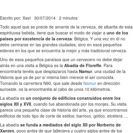
Escrito por: Xavi
30/07/2014
2 minutos
Todo aquel que se precie de amante de la cerveza, de sibarita de esta
espirituosa bebida, tiene que buscar el modo de viajar a
uno de los
países por excelencia de la cerveza
: Bélgica. Y una vez en él no
debe centrarse en las grandes ciudades, sino en esos pequeños
edenes en los que se encuentra la mejor y más tradicional cerveza.
Uno de esos pequeños paraísos que un cervecero no debe dejar
atrás en una visita a Bélgica es la
Abadía de Floreffe
. Para
encontrarla tenéis que desplazaros hasta
Namur
, una ciudad de la
Valonia que ya de por sí misma bien merece el ser conocida.
Tomando la carrertera N90, que sale desde
Namur
en dirección
suroeste, os la encontraréis al cabo de unos 10 kilómetros.
La abadía es
un conjunto de edificios construidos entre los
siglos XII y XVII
, cuando fue abandonada por los monjes. Su visita
parece una pequeña clase de historia del arte, ya que encontramos
edificios de todo tipo de corte de estilos: barroco, gótico, etcétera …
La abadía
se funda a mediados del siglo XII por Norberto de
Xanten
, poco antes de que falleciera y cuatro siglos antes de los