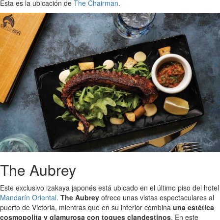
Esta es la ubicación de
The Chairman
.
The Aubrey
Este exclusivo izakaya japonés está ubicado en el último piso del hotel
Mandarín Oriental
.
The Aubrey
ofrece unas vistas espectaculares al
puerto de Victoria, mientras que en su interior combina
una estética
cosmopolita y glamurosa con toques clandestinos
. En este