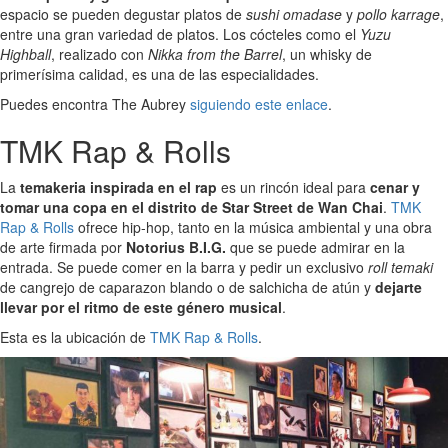
espacio se pueden degustar platos de
sushi omadase
y
pollo karrage
,
entre una gran variedad de platos. Los cócteles como el
Yuzu
Highball
, realizado con
Nikka from the Barrel
, un whisky de
primerísima calidad, es una de las especialidades.
Puedes encontra The Aubrey
siguiendo este enlace
.
TMK Rap & Rolls
La
temakeria inspirada en el rap
es un rincón ideal para
cenar y
tomar una copa en el distrito de Star Street de Wan Chai
.
TMK
Rap & Rolls
ofrece hip-hop, tanto en la música ambiental y una obra
de arte firmada por
Notorius B.I.G.
que se puede admirar en la
entrada. Se puede comer en la barra y pedir un exclusivo
roll temaki
de cangrejo de caparazon blando o de salchicha de atún y
dejarte
llevar por el ritmo de este género musical
.
Esta es la ubicación de
TMK Rap & Rolls
.