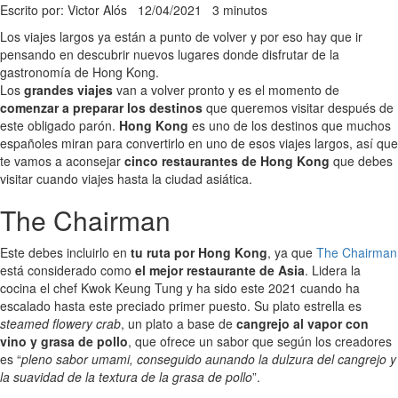
Escrito por: Victor Alós
12/04/2021
3 minutos
Los viajes largos ya están a punto de volver y por eso hay que ir
pensando en descubrir nuevos lugares donde disfrutar de la
gastronomía de Hong Kong.
Los
grandes viajes
van a volver pronto y es el momento de
comenzar a preparar los destinos
que queremos visitar después de
este obligado parón.
Hong Kong
es uno de los destinos que muchos
españoles miran para convertirlo en uno de esos viajes largos, así que
te vamos a aconsejar
cinco restaurantes de Hong Kong
que debes
visitar cuando viajes hasta la ciudad asiática.
The Chairman
Este debes incluirlo en
tu ruta por Hong Kong
, ya que
The Chairman
está considerado como
el mejor restaurante de Asia
. Lidera la
cocina el chef Kwok Keung Tung y ha sido este 2021 cuando ha
escalado hasta este preciado primer puesto. Su plato estrella es
steamed flowery crab
, un plato a base de
cangrejo al vapor con
vino y grasa de pollo
, que ofrece un sabor que según los creadores
es “
pleno sabor umami, conseguido aunando la dulzura del cangrejo y
la suavidad de la textura de la grasa de pollo
”.