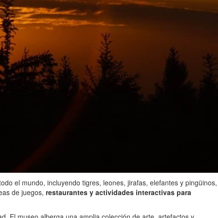
odo el mundo, incluyendo tigres, leones, jirafas, elefantes y pingüinos,
reas de juegos,
restaurantes y actividades interactivas para
ad. El museo alberga una amplia colección de arte, artefactos y