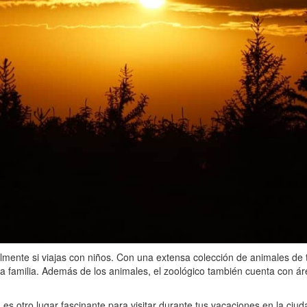
almente si viajas con niños. Con una extensa colección de animales de t
 la familia. Además de los animales, el zoológico también cuenta con á
es otro lugar fascinante para visitar durante tus vacaciones en la ciud