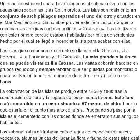
Un espacio estupendo para los aficionados al submarinismo son las
aguas que rodean las Islas Columbretes. Las islas son realmente
un
conjunto de archipiélagos separados el uno del otro
y situados en
el Mar Mediterráneo. Su nombre proviene del término con la que lo
conocían las antiguas cartas marítimas «Colubraria». Las bautizaron
con este nombre porque estaban habitadas por miles de serpientes
hecho por el cual se llegó a incendiar la isla para acabar con ellas.
Las islas que componen el conjunto se llaman «Illa Grossa», «La
Ferrera», «La Foradada» y «El Carallot».
La más grande y la única
que se puede visitar es Illa Grossa
. Las visitas deberán hacerse en
grupos reducidos y siempre tendrán que ser guiadas por monitores o
guardas. Suelen tener una duración de entre hora y media o dos
horas.
La colonización de las islas se produjo entre 1856 y 1860 tras la
construcción del faro y la llegada de los primeros fareros.
Este faro
está construido en un cerro situado a 67 metros de altitud
por lo
que estaría en el punto más alto de la isla. Prueba de su paso por la
isla es el cementerio con las cruces donde se enterraron sus antiguos
habitantes.
Los submarinistas disfrutarán bajo el agua de especies animales y
vegetales, algunas únicas del lugar.La flora y fauna de estas islas está