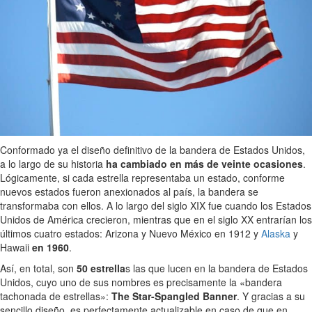
Conformado ya el diseño definitivo de la bandera de Estados Unidos,
a lo largo de su historia
ha cambiado en más de veinte ocasiones
.
Lógicamente, si cada estrella representaba un estado, conforme
nuevos estados fueron anexionados al país, la bandera se
transformaba con ellos. A lo largo del siglo XIX fue cuando los Estados
Unidos de América crecieron, mientras que en el siglo XX entrarían los
últimos cuatro estados: Arizona y Nuevo México en 1912 y
Alaska
y
Hawaii
en 1960
.
Así, en total, son
50 estrella
s las que lucen en la bandera de Estados
Unidos, cuyo uno de sus nombres es precisamente la «bandera
tachonada de estrellas»:
The Star-Spangled Banner
. Y gracias a su
sencillo diseño, es perfectamente actualizable en caso de que en