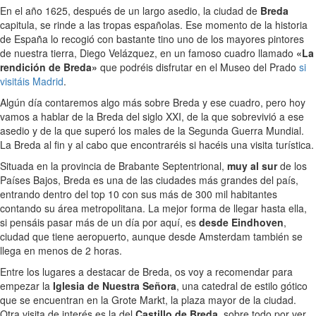
En el año 1625, después de un largo asedio, la ciudad de
Breda
capitula, se rinde a las tropas españolas. Ese momento de la historia
de España lo recogió con bastante tino uno de los mayores pintores
de nuestra tierra, Diego Velázquez, en un famoso cuadro llamado
«La
rendición de Breda»
que podréis disfrutar en el Museo del Prado
si
visitáis Madrid
.
Algún día contaremos algo más sobre Breda y ese cuadro, pero hoy
vamos a hablar de la Breda del siglo XXI, de la que sobrevivió a ese
asedio y de la que superó los males de la Segunda Guerra Mundial.
La Breda al fin y al cabo que encontraréis si hacéis una visita turística.
Situada en la provincia de Brabante Septentrional,
muy al sur
de los
Países Bajos, Breda es una de las ciudades más grandes del país,
entrando dentro del top 10 con sus más de 300 mil habitantes
contando su área metropolitana. La mejor forma de llegar hasta ella,
si pensáis pasar más de un día por aquí, es
desde Eindhoven
,
ciudad que tiene aeropuerto, aunque desde Amsterdam también se
llega en menos de 2 horas.
Entre los lugares a destacar de Breda, os voy a recomendar para
empezar la
Iglesia de Nuestra Señora
, una catedral de estilo gótico
que se encuentran en la Grote Markt, la plaza mayor de la ciudad.
Otra visita de interés es la del
Castillo de Breda
, sobre todo por ver