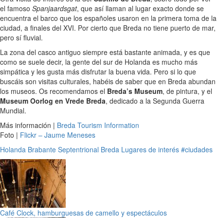
el famoso
Spanjaardsgat
, que así llaman al lugar exacto donde se
encuentra el barco que los españoles usaron en la primera toma de la
ciudad, a finales del XVI. Por cierto que Breda no tiene puerto de mar,
pero sí fluvial.
La zona del casco antiguo siempre está bastante animada, y es que
como se suele decir, la gente del sur de Holanda es mucho más
simpática y les gusta más disfrutar la buena vida. Pero si lo que
buscáis son visitas culturales, habéis de saber que en Breda abundan
los museos. Os recomendamos el
Breda’s Museum
, de pintura, y el
Museum Oorlog en Vrede Breda
, dedicado a la Segunda Guerra
Mundial.
Más información |
Breda Tourism Information
Foto |
Flickr – Jaume Meneses
Holanda
Brabante Septentrional
Breda
Lugares de interés
#ciudades
Café Clock, hamburguesas de camello y espectáculos