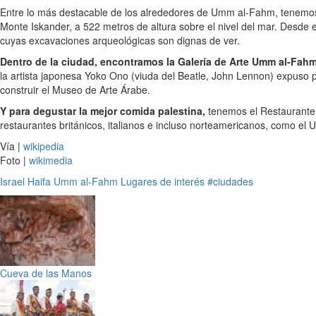
Entre lo más destacable de los alrededores de Umm al-Fahm, tenem
Monte Iskander, a 522 metros de altura sobre el nivel del mar. Desde e
cuyas excavaciones arqueológicas son dignas de ver.
Dentro de la ciudad, encontramos la Galería de Arte Umm al-Fahm
la artista japonesa Yoko Ono (viuda del Beatle, John Lennon) expuso p
construir el Museo de Arte Árabe.
Y para degustar la mejor comida palestina,
tenemos el Restaurante E
restaurantes británicos, italianos e incluso norteamericanos, como e
Vía |
wikipedia
Foto |
wikimedia
Israel
Haifa
Umm al-Fahm
Lugares de interés
#ciudades
Cueva de las Manos