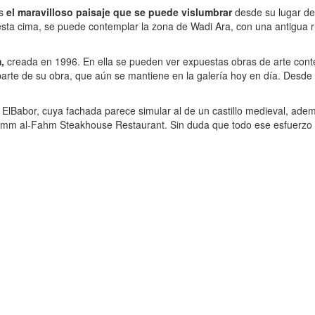
os
el maravilloso paisaje que se puede vislumbrar
desde su lugar de
sta cima, se puede contemplar la zona de Wadi Ara, con una antigua rut
,
creada en 1996. En ella se pueden ver expuestas obras de arte conte
arte de su obra, que aún se mantiene en la galería hoy en día. Desde e
lBabor, cuya fachada parece simular al de un castillo medieval, ademá
l Umm al-Fahm Steakhouse Restaurant. Sin duda que todo ese esfuerzo 