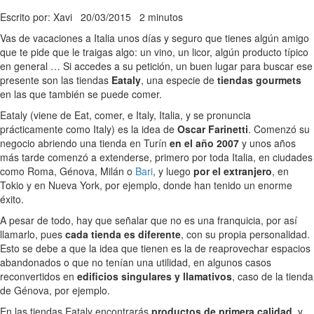
Escrito por: Xavi
20/03/2015
2 minutos
Vas de vacaciones a Italia unos días y seguro que tienes algún amigo
que te pide que le traigas algo: un vino, un licor, algún producto típico
en general … Si accedes a su petición, un buen lugar para buscar ese
presente son las tiendas
Eataly
, una especie de
tiendas gourmets
en las que también se puede comer.
Eataly (viene de Eat, comer, e Italy, Italia, y se pronuncia
prácticamente como Italy) es la idea de
Oscar Farinetti
. Comenzó su
negocio abriendo una tienda en Turín
en el año 2007
y unos años
más tarde comenzó a extenderse, primero por toda Italia, en ciudades
como Roma, Génova, Milán o
Bari
, y luego
por el extranjero
, en
Tokio y en Nueva York, por ejemplo, donde han tenido un enorme
éxito.
A pesar de todo, hay que señalar que no es una franquicia, por así
llamarlo, pues
cada tienda es diferente
, con su propia personalidad.
Esto se debe a que la idea que tienen es la de reaprovechar espacios
abandonados o que no tenían una utilidad, en algunos casos
reconvertidos en
edificios singulares y llamativos
, caso de la tienda
de Génova, por ejemplo.
En las tiendas Eataly encontrarás
productos de primera calidad
, y