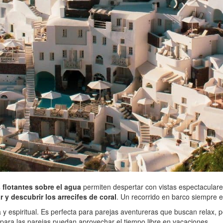
flotantes sobre el agua
permiten despertar con vistas espectaculares
r y descubrir los arrecifes de coral
. Un recorrido en barco siempre 
a y espiritual. Es perfecta para parejas aventureras que buscan relax, 
para las parejas puedan aprovechar el tiempo libre en vacaciones.