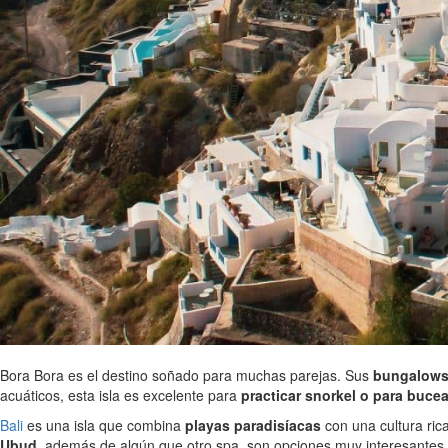
Bora Bora es el destino soñado para muchas parejas. Sus
bungalows 
acuáticos, esta isla es excelente para
practicar snorkel o para bucea
Bali
es una isla que combina
playas paradisíacas
con una cultura ric
Ubud
, además de algún que otro spa, son opciones muy interesantes 