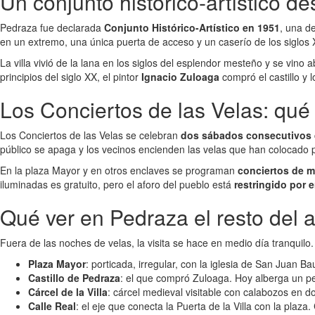
Un conjunto histórico-artístico d
Pedraza fue declarada
Conjunto Histórico-Artístico en 1951
, una de
en un extremo, una única puerta de acceso y un caserío de los siglos X
La villa vivió de la lana en los siglos del esplendor mesteño y se vin
principios del siglo XX, el pintor
Ignacio Zuloaga
compró el castillo y 
Los Conciertos de las Velas: qué
Los Conciertos de las Velas se celebran
dos sábados consecutivos d
público se apaga y los vecinos encienden las velas que han colocado po
En la plaza Mayor y en otros enclaves se programan
conciertos de m
iluminadas es gratuito, pero el aforo del pueblo está
restringido por 
Qué ver en Pedraza el resto del 
Fuera de las noches de velas, la visita se hace en medio día tranquilo.
Plaza Mayor
: porticada, irregular, con la iglesia de San Juan B
Castillo de Pedraza
: el que compró Zuloaga. Hoy alberga un pe
Cárcel de la Villa
: cárcel medieval visitable con calabozos en d
Calle Real
: el eje que conecta la Puerta de la Villa con la plaz