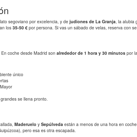
ión
 plato segoviano por excelencia, y de
judiones de La Granja
, la alubi
dan los
35-50 €
por persona. Si vas un sábado de velas, reserva con se
. En coche desde Madrid son
alrededor de 1 hora y 30 minutos
por l
.
mbiente único
ertas
a Mayor
 grandes se llena pronto.
rallada,
Maderuelo
y
Sepúlveda
están a menos de una hora en coche y
uipúzcoa), pero esa es otra escapada.