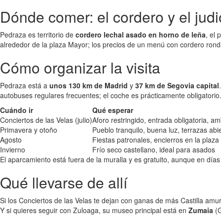
Dónde comer: el cordero y el jud
Pedraza es territorio de
cordero lechal asado en horno de leña
, el
alrededor de la plaza Mayor; los precios de un menú con cordero ron
Cómo organizar la visita
Pedraza está a
unos 130 km de Madrid
y
37 km de Segovia capital
autobuses regulares frecuentes; el coche es prácticamente obligatorio
Cuándo ir
Qué esperar
Conciertos de las Velas (julio)
Aforo restringido, entrada obligatoria, a
Primavera y otoño
Pueblo tranquilo, buena luz, terrazas abi
Agosto
Fiestas patronales, encierros en la plaz
Invierno
Frío seco castellano, ideal para asados
El aparcamiento está fuera de la muralla y es gratuito, aunque en días
Qué llevarse de allí
Si los Conciertos de las Velas te dejan con ganas de más Castilla amu
Y si quieres seguir con Zuloaga, su museo principal está en
Zumaia
(G