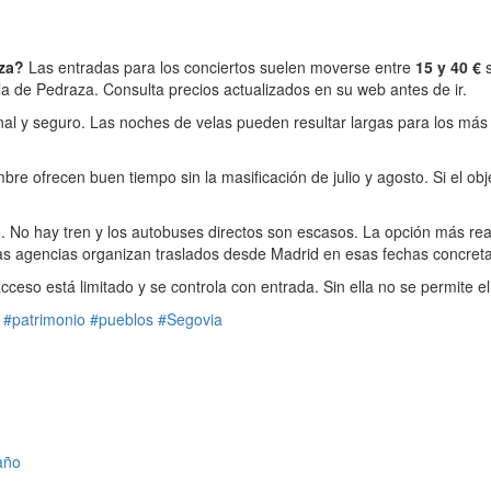
aza?
Las entradas para los conciertos suelen moverse entre
15 y 40 €
s
la de Pedraza. Consulta precios actualizados en su web antes de ir.
al y seguro. Las noches de velas pueden resultar largas para los más p
bre ofrecen buen tiempo sin la masificación de julio y agosto. Si el obj
 No hay tren y los autobuses directos son escasos. La opción más realis
unas agencias organizan traslados desde Madrid en esas fechas concret
acceso está limitado y se controla con entrada. Sin ella no se permite e
#patrimonio
#pueblos
#Segovia
año