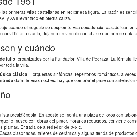
esde 1951
 las primeras villas castellanas en recibir esa figura. La razón es senci
VI y XVII levantado en piedra caliza.
o abajo cuando el negocio se desplomó. Esa decadencia, paradójicamente,
lo convirtió en estudio, dejando un vínculo con el arte que aún se nota 
 son y cuándo
e julio
, organizados por la Fundación Villa de Pedraza. La fórmula ll
r toda la villa.
úsica clásica
—orquestas sinfónicas, repertorios románticos, a veces
entrada
durante esas noches: hay que comprar el pase con antelación en
año
autista presidiéndola. En agosto se monta una plaza de toros con tablon
queño museo con obras del pintor. Horarios reducidos, conviene consult
os plantas. Entrada de
alrededor de 3-5 €
.
a. Casas blasonadas, talleres de cerámica y alguna tienda de productos 