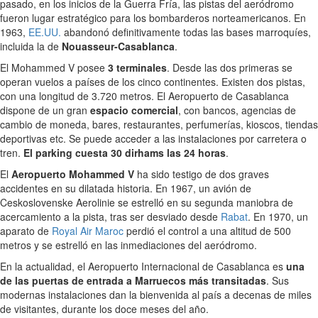
pasado, en los inicios de la Guerra Fría, las pistas del aeródromo
fueron lugar estratégico para los bombarderos norteamericanos. En
1963,
EE.UU.
abandonó definitivamente todas las bases marroquíes,
incluida la de
Nouasseur-Casablanca
.
El Mohammed V posee
3 terminales
. Desde las dos primeras se
operan vuelos a países de los cinco continentes. Existen dos pistas,
con una longitud de 3.720 metros. El Aeropuerto de Casablanca
dispone de un gran
espacio comercial
, con bancos, agencias de
cambio de moneda, bares, restaurantes, perfumerías, kioscos, tiendas
deportivas etc. Se puede acceder a las instalaciones por carretera o
tren.
El parking cuesta 30 dirhams las 24 horas
.
El
Aeropuerto Mohammed V
ha sido testigo de dos graves
accidentes en su dilatada historia. En 1967, un avión de
Ceskoslovenske Aerolinie se estrelló en su segunda maniobra de
acercamiento a la pista, tras ser desviado desde
Rabat
. En 1970, un
aparato de
Royal Air Maroc
perdió el control a una altitud de 500
metros y se estrelló en las inmediaciones del aeródromo.
En la actualidad, el Aeropuerto Internacional de Casablanca es
una
de las puertas de entrada a Marruecos más transitadas
. Sus
modernas instalaciones dan la bienvenida al país a decenas de miles
de visitantes, durante los doce meses del año.