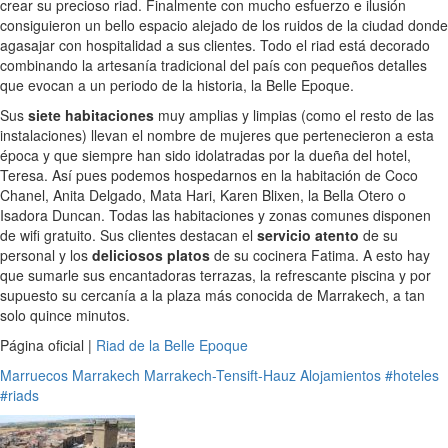
crear su precioso riad. Finalmente con mucho esfuerzo e ilusión
consiguieron un bello espacio alejado de los ruidos de la ciudad donde
agasajar con hospitalidad a sus clientes. Todo el riad está decorado
combinando la artesanía tradicional del país con pequeños detalles
que evocan a un periodo de la historia, la Belle Epoque.
Sus
siete habitaciones
muy amplias y limpias (como el resto de las
instalaciones) llevan el nombre de mujeres que pertenecieron a esta
época y que siempre han sido idolatradas por la dueña del hotel,
Teresa. Así pues podemos hospedarnos en la habitación de Coco
Chanel, Anita Delgado, Mata Hari, Karen Blixen, la Bella Otero o
Isadora Duncan. Todas las habitaciones y zonas comunes disponen
de wifi gratuito. Sus clientes destacan el
servicio atento
de su
personal y los
deliciosos platos
de su cocinera Fatima. A esto hay
que sumarle sus encantadoras terrazas, la refrescante piscina y por
supuesto su cercanía a la plaza más conocida de Marrakech, a tan
solo quince minutos.
Página oficial |
Riad de la Belle Epoque
Marruecos
Marrakech
Marrakech-Tensift-Hauz
Alojamientos
#hoteles
#riads