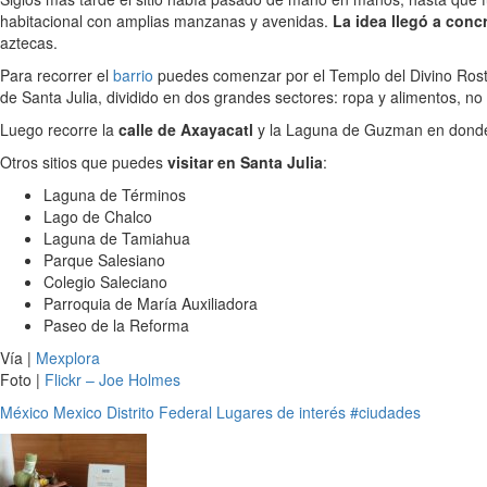
habitacional con amplias manzanas y avenidas.
La idea llegó a conc
aztecas.
Para recorrer el
barrio
puedes comenzar por el Templo del Divino Rostro
de Santa Julia, dividido en dos grandes sectores: ropa y alimentos, n
Luego recorre la
calle de Axayacatl
y la Laguna de Guzman en donde h
Otros sitios que puedes
visitar en Santa Julia
:
Laguna de Términos
Lago de Chalco
Laguna de Tamiahua
Parque Salesiano
Colegio Saleciano
Parroquia de María Auxiliadora
Paseo de la Reforma
Vía |
Mexplora
Foto |
Flickr – Joe Holmes
México
Mexico Distrito Federal
Lugares de interés
#ciudades