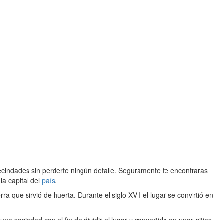
 vecindades sin perderte ningún detalle. Seguramente te encontraras
la capital del
país
.
a que sirvió de huerta. Durante el siglo XVII el lugar se convirtió en
ociedad con el fin de dividir el lugar y convertirla en unos sitios