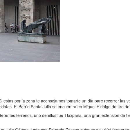
. Si estas por la zona te aconsejamos tomarte un día pare recorrer las
dotas. El Barrio Santa Julia se encuentra en Miguel Hidalgo dentro de 
rentes terrenos, uno de ellos fue Tlaxpana, una gran extensión de tierr
e Julia Gómez, junto con Eduardo Zozaya quienes en 1894 formaron una s