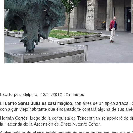
Escrito por: ldelpino
12/11/2012
2 minutos
El
Barrio Santa Julia es casi mágico
, con aires de un típico arrabal
con algún viejo habitante que encantado te contará alguna de sus anéc
Hernán Cortés, luego de la conquista de Tenochtitlan se apoderó de dife
la Hacienda de la Ascensión de Cristo Nuestro Señor.
Siglos más tarde el sitio había pasado de mano en manos, hasta que fu