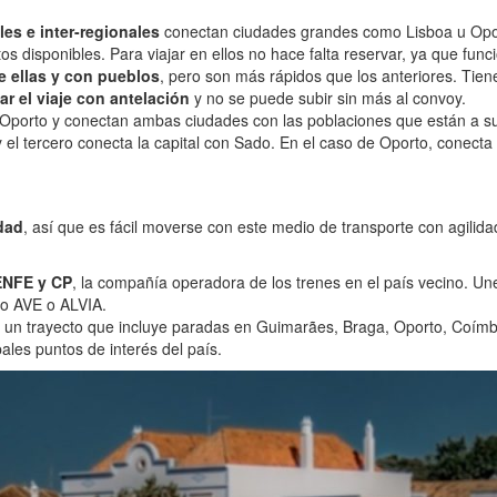
les e inter-regionales
conectan ciudades grandes como Lisboa u Oport
os disponibles. Para viajar en ellos no hace falta reservar, ya que fu
e ellas y con pueblos
, pero son más rápidos que los anteriores. Tie
ar el viaje con antelación
y no se puede subir sin más al convoy.
Oporto y conectan ambas ciudades con las poblaciones que están a su
s y el tercero conecta la capital con Sado. En el caso de Oporto, con
idad
, así que es fácil moverse con este medio de transporte con agilidad
RENFE y CP
, la compañía operadora de los trenes en el país vecino. Une
ro AVE o ALVIA.
a un trayecto que incluye paradas en Guimarães, Braga, Oporto, Coímb
ales puntos de interés del país.