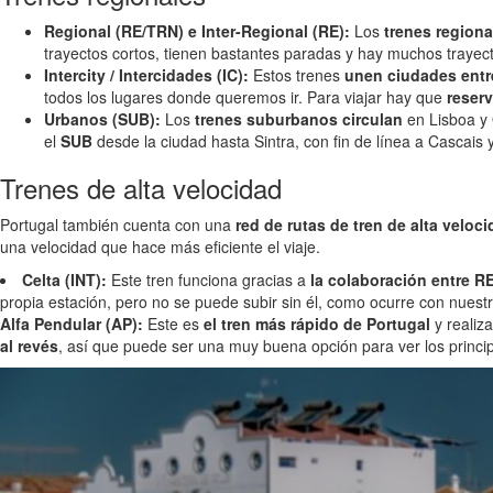
Regional (RE/TRN) e Inter-Regional (RE):
Los
trenes regiona
trayectos cortos, tienen bastantes paradas y hay muchos trayect
Intercity / Intercidades (IC):
Estos trenes
unen ciudades entr
todos los lugares donde queremos ir. Para viajar hay que
reserv
Urbanos (SUB):
Los
trenes suburbanos circulan
en Lisboa y 
el
SUB
desde la ciudad hasta Sintra, con fin de línea a Cascai
Trenes de alta velocidad
Portugal también cuenta con una
red de rutas de tren de alta veloc
una velocidad que hace más eficiente el viaje.
Celta (INT):
Este tren funciona gracias a
la colaboración entre 
propia estación, pero no se puede subir sin él, como ocurre con nuest
Alfa Pendular (AP):
Este es
el tren más rápido de Portugal
y realiz
al revés
, así que puede ser una muy buena opción para ver los princip