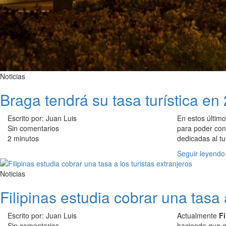
Noticias
Braga tendrá su tasa turística en
Escrito por: Juan Luis
En estos último
Sin comentarios
para poder con
2 minutos
dedicadas al tu
Seguir leyendo
Noticias
Filipinas estudia cobrar una tasa 
Escrito por: Juan Luis
Actualmente
Fi
Sin comentarios
haciendo que el