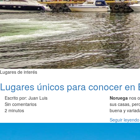
Lugares de interés
Lugares únicos para conocer en
Escrito por: Juan Luis
Noruega
nos of
Sin comentarios
sus casas, per
2 minutos
buena y variad
Seguir leyendo