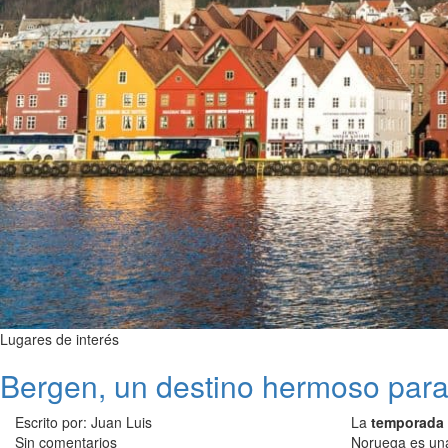
Lugares de interés
Bergen, un destino hermoso para
Escrito por: Juan Luis
La
temporada 
Sin comentarios
Noruega es una