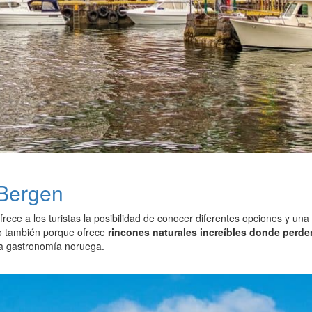
 Bergen
rece a los turistas la posibilidad de conocer diferentes opciones y un
o también porque ofrece
rincones naturales increíbles donde perde
a gastronomía noruega.