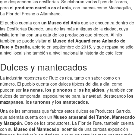
que desprenden las destilerías. Se elaboran varios tipos de licores,
pero
el producto estrella es el anís
, con marcas como Machaquito,
La Flor del Fresno o Altamirano.
El pueblo cuenta con
un Museo del Anís
que se encuentra dentro de
las Destilerías Duende, una de las más antiguas de la ciudad, cuya
visita termina con una cata de los productos que ofrecen. Al hilo
también se puede visitar
el Museo del Aguardiente Anisado de
Rute y España
, abierto en septiembre de 2015, y que repasa no sólo
a nivel local sino también a nivel nacional la historia de este licor.
Dulces y mantecados
La industria repostera de Rute es rica, tanto en sabor como en
número. El pueblo cuenta con dulces típicos del día a día, como
pueden ser
las nenas
,
los piononos
o
los hojaldres
, y también con
dulces de temporada, especialmente para la navidad, destacando
los
mazapanes
,
los turrones
y
los mantecados
.
Una de las empresas que fabrica estos dulces es Productos Garrido,
que además cuenta con un
Museo artesanal del Turrón, Mantecado
y Mazapán
. Otro de los productores, La Flor de Rute, también cuenta
con su
Museo del Mantecado
, además de una curiosa exposición
llamada
Andalucía en Azúcar
, que te muestra los monumentos más