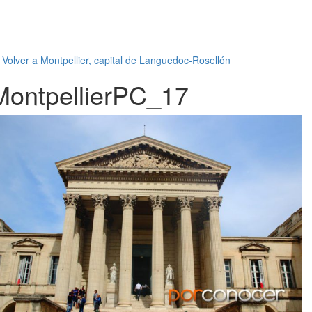
←
Volver a Montpellier, capital de Languedoc-Rosellón
MontpellierPC_17