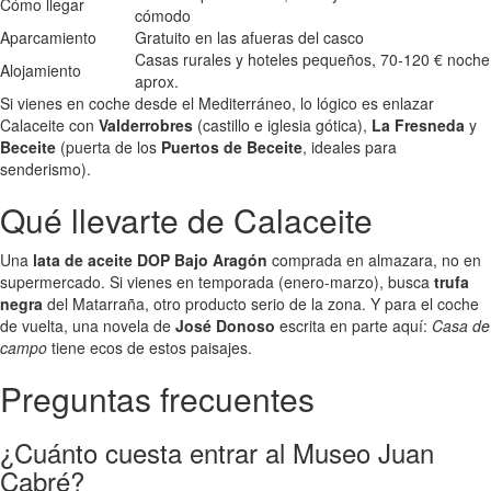
Cómo llegar
cómodo
Aparcamiento
Gratuito en las afueras del casco
Casas rurales y hoteles pequeños, 70-120 € noche
Alojamiento
aprox.
Si vienes en coche desde el Mediterráneo, lo lógico es enlazar
Calaceite con
Valderrobres
(castillo e iglesia gótica),
La Fresneda
y
Beceite
(puerta de los
Puertos de Beceite
, ideales para
senderismo).
Qué llevarte de Calaceite
Una
lata de aceite DOP Bajo Aragón
comprada en almazara, no en
supermercado. Si vienes en temporada (enero-marzo), busca
trufa
negra
del Matarraña, otro producto serio de la zona. Y para el coche
de vuelta, una novela de
José Donoso
escrita en parte aquí:
Casa de
campo
tiene ecos de estos paisajes.
Preguntas frecuentes
¿Cuánto cuesta entrar al Museo Juan
Cabré?