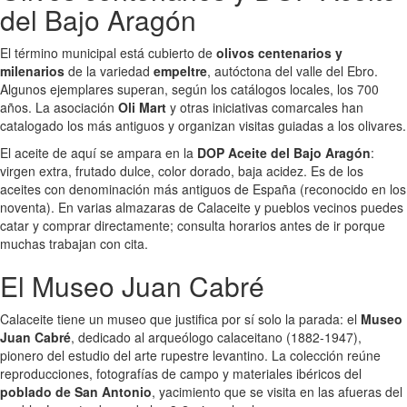
del Bajo Aragón
El término municipal está cubierto de
olivos centenarios y
milenarios
de la variedad
empeltre
, autóctona del valle del Ebro.
Algunos ejemplares superan, según los catálogos locales, los 700
años. La asociación
Oli Mart
y otras iniciativas comarcales han
catalogado los más antiguos y organizan visitas guiadas a los olivares.
El aceite de aquí se ampara en la
DOP Aceite del Bajo Aragón
:
virgen extra, frutado dulce, color dorado, baja acidez. Es de los
aceites con denominación más antiguos de España (reconocido en los
noventa). En varias almazaras de Calaceite y pueblos vecinos puedes
catar y comprar directamente; consulta horarios antes de ir porque
muchas trabajan con cita.
El Museo Juan Cabré
Calaceite tiene un museo que justifica por sí solo la parada: el
Museo
Juan Cabré
, dedicado al arqueólogo calaceitano (1882-1947),
pionero del estudio del arte rupestre levantino. La colección reúne
reproducciones, fotografías de campo y materiales ibéricos del
poblado de San Antonio
, yacimiento que se visita en las afueras del