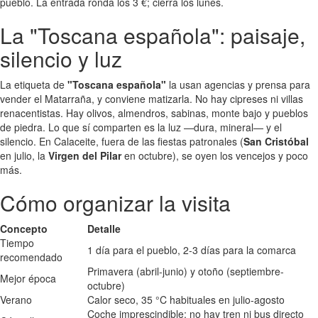
pueblo. La entrada ronda los 3 €; cierra los lunes.
La "Toscana española": paisaje,
silencio y luz
La etiqueta de
"Toscana española"
la usan agencias y prensa para
vender el Matarraña, y conviene matizarla. No hay cipreses ni villas
renacentistas. Hay olivos, almendros, sabinas, monte bajo y pueblos
de piedra. Lo que sí comparten es la luz —dura, mineral— y el
silencio. En Calaceite, fuera de las fiestas patronales (
San Cristóbal
en julio, la
Virgen del Pilar
en octubre), se oyen los vencejos y poco
más.
Cómo organizar la visita
Concepto
Detalle
Tiempo
1 día para el pueblo, 2-3 días para la comarca
recomendado
Primavera (abril-junio) y otoño (septiembre-
Mejor época
octubre)
Verano
Calor seco, 35 °C habituales en julio-agosto
Coche imprescindible; no hay tren ni bus directo