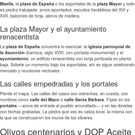
Maella
, la
plaza de España
o los soportales de la
plaza Mayor
y todo
es piedra trabajada: arcos apuntados, escudos heráldicos del XVI y
XVII, balcones de forja, aleros de madera.
La plaza Mayor y el ayuntamiento
renacentista
La
plaza de España
concentra lo esencial: la
iglesia parroquial de
la Asunción
(barroca, siglo XVIII, con portada monumental) y el
ayuntamiento
, un edificio renacentista con lonja porticada en planta
baja. Súbete un momento bajo los soportales: ahí se sigue celebrando
mercado y reuniones vecinales.
Las calles empedradas y los portales
Pierde el mapa. Las calles del casco son estrechas, en cuesta, con
nombres como
calle del Maco
o
calle Santa Bárbara
. Fíjate en los
portales
—arcos de entrada al pueblo amurallado— y en las dovelas
con fechas grabadas. La piedra que ves es caliza local, la misma con
la que se construyeron los muros de los olivares.
Olivos centenarios y DOP Aceite