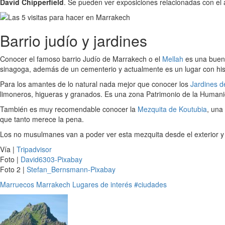
David Chipperfield
. Se pueden ver exposiciones relacionadas con el 
Barrio judío y jardines
Conocer el famoso barrio Judío de Marrakech o el
Mellah
es una buena
sinagoga, además de un cementerio y actualmente es un lugar con his
Para los amantes de lo natural nada mejor que conocer los
Jardines d
limoneros, higueras y granados. Es una zona Patrimonio de la Humani
También es muy recomendable conocer la
Mezquita de Koutubia
, una
que tanto merece la pena.
Los no musulmanes van a poder ver esta mezquita desde el exterior y di
Vía |
Tripadvisor
Foto |
David6303-Pixabay
Foto 2 |
Stefan_Bernsmann-Pixabay
Marruecos
Marrakech
Lugares de interés
#ciudades