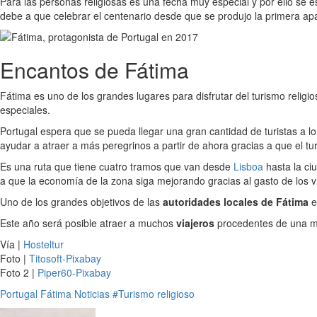
Para las personas religiosas es una fecha muy especial y por ello se
debe a que celebrar el centenario desde que se produjo la primera ap
Encantos de Fátima
Fátima es uno de los grandes lugares para disfrutar del turismo religi
especiales.
Portugal espera que se pueda llegar una gran cantidad de turistas a 
ayudar a atraer a más peregrinos a partir de ahora gracias a que el tur
Es una ruta que tiene cuatro tramos que van desde
Lisboa
hasta la ci
a que la economía de la zona siga mejorando gracias al gasto de los vi
Uno de los grandes objetivos de las
autoridades locales de Fátima
e
Este año será posible atraer a muchos
viajeros
procedentes de una ma
Vía |
Hosteltur
Foto |
Titosoft-Pixabay
Foto 2 |
Piper60-Pixabay
Portugal
Fátima
Noticias
#Turismo religioso