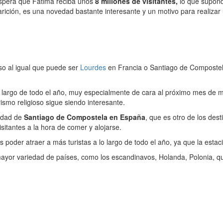
 espera que Fátima reciba unos
8 millones de visitantes,
lo que supond
arición, es una novedad bastante interesante y un motivo para realiza
oso al igual que puede ser
Lourdes
en Francia o Santiago de Compostela
lo largo de todo el año, muy especialmente de cara al próximo mes de 
ismo religioso sigue siendo interesante.
udad de
Santiago de Compostela en España
, que es otro de los des
sitantes a la hora de comer y alojarse.
s poder atraer a más turistas a lo largo de todo el año, ya que la est
yor variedad de países, como los escandinavos, Holanda, Polonia, q