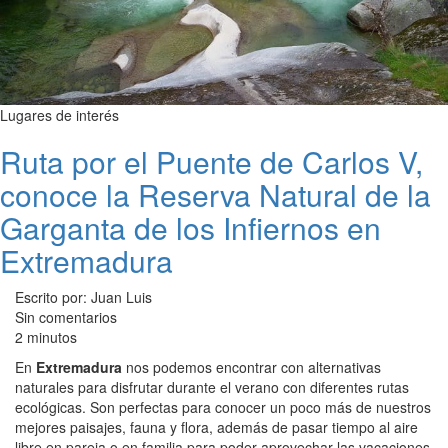
Lugares de interés
Ruta por el Puente de Carlos V,
conoce la Reserva Natural de la
Garganta de los Infiernos en
Extremadura
Escrito por: Juan Luis
Sin comentarios
2 minutos
En
Extremadura
nos podemos encontrar con alternativas
naturales para disfrutar durante el verano con diferentes rutas
ecológicas. Son perfectas para conocer un poco más de nuestros
mejores paisajes, fauna y flora, además de pasar tiempo al aire
libre en pareja o en familia para poder aprovechar las vacaciones