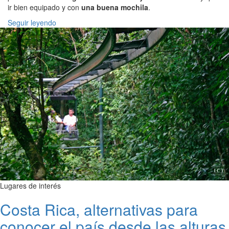
ir bien equipado y con
una buena mochila
.
Seguir leyendo
Lugares de interés
Costa Rica, alternativas para
conocer el país desde las alturas