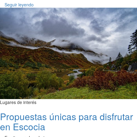
Seguir leyendo
Lugares de interés
Propuestas únicas para disfrutar
en Escocia