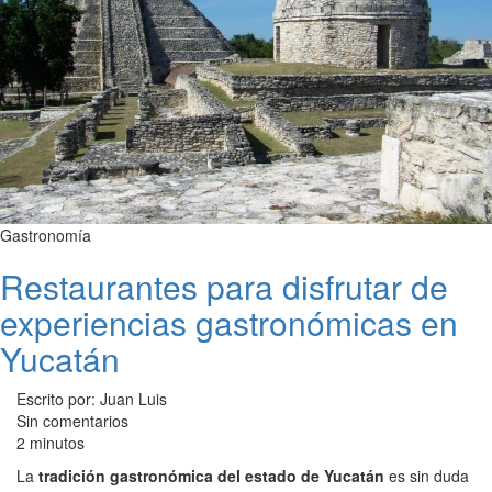
Gastronomía
Restaurantes para disfrutar de
experiencias gastronómicas en
Yucatán
Escrito por: Juan Luis
Sin comentarios
2 minutos
La
tradición gastronómica del estado de Yucatán
es sin duda