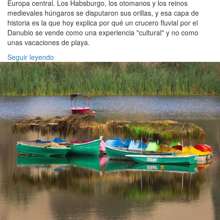
Europa central. Los Habsburgo, los otomanos y los reinos
medievales húngaros se disputaron sus orillas, y esa capa de
historia es la que hoy explica por qué un crucero fluvial por el
Danubio se vende como una experiencia "cultural" y no como
unas vacaciones de playa.
Seguir leyendo