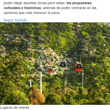
poder elegir aquellas zonas para visitar,
las propuestas
culturales e históricas
, además de poder centrarse en las
opciones que más merecen la pena.
Seguir leyendo
Lugares de interés