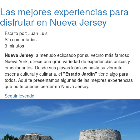
Las mejores experiencias para
disfrutar en Nueva Jersey
Escrito por: Juan Luis
Sin comentarios
3 minutos
Nueva Jersey
, a menudo eclipsado por su vecino más famoso
Nueva York, ofrece una gran variedad de experiencias únicas y
emocionantes. Desde sus playas icónicas hasta su vibrante
escena cultural y culinaria, el
"Estado Jardín"
tiene algo para
todos. Aquí te presentamos algunas de las mejores experiencias
que no te puedes perder en Nueva Jersey.
Seguir leyendo