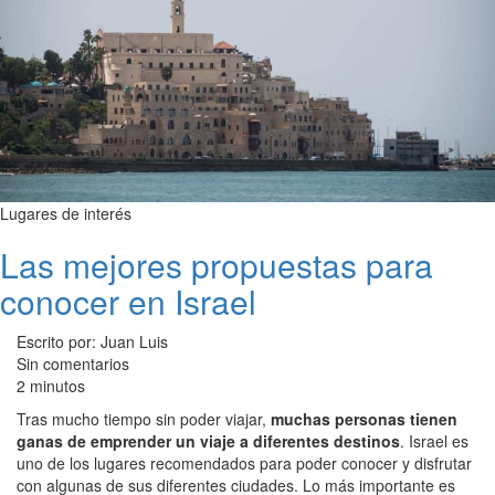
Lugares de interés
Las mejores propuestas para
conocer en Israel
Escrito por: Juan Luis
Sin comentarios
2 minutos
Tras mucho tiempo sin poder viajar,
muchas personas tienen
ganas de emprender un viaje a diferentes destinos
. Israel es
uno de los lugares recomendados para poder conocer y disfrutar
con algunas de sus diferentes ciudades. Lo más importante es