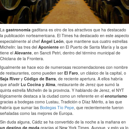
La
gastronomía
gaditana es otro de los atractivos que ha destacado
la publicación norteamericana. El Times ha destacado en este aspecto
especialmente al chef
Ángel León
, que mantiene sus cuatro estrellas
Michelin: las tres del
Aponiente
en El Puerto de Santa María y la que
tiene el
Alevante
, en Sancti Petri, dentro del término municipal de
Chiclana de la Frontera.
Igualmente se hace eco de numerosas recomendaciones con nombre
de restaurantes, como pueden ser
El Faro
, un clásico de la capital, o
Saja River
y
Código de Barra
, de reciente apertura. A ellos habría
que añadir
Lu Cocina y Alma
, restaurante de Jerez que sumó la
quinta estrella Michelin de la provincia. Y hablando de Jerez, el NYT
lógicamente destaca a la ciudad como un referente en el
enoturismo
gracias a bodegas como Lustau, Tradición o Díaz Mérito, a las que
habría que sumar las
Bodegas Tío Pepe
, que recientemente fueron
señaladas como las mejores de Europa.
Sin duda alguna, Cádiz se ha convertido de la noche a la mañana en
un destino de moda
gracias al New York Times. Aunque, y esto ya lo